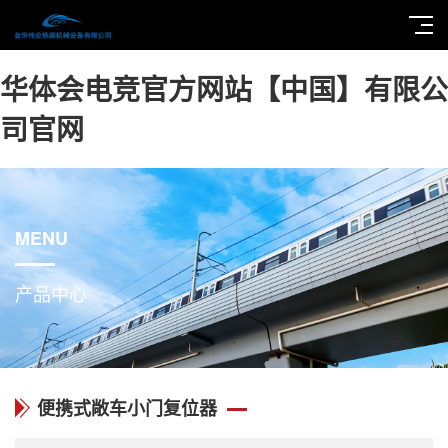
华体会电竞官方网站【中国】有限公
司官网
MENU
产品中心
便携式敞车小门复位器