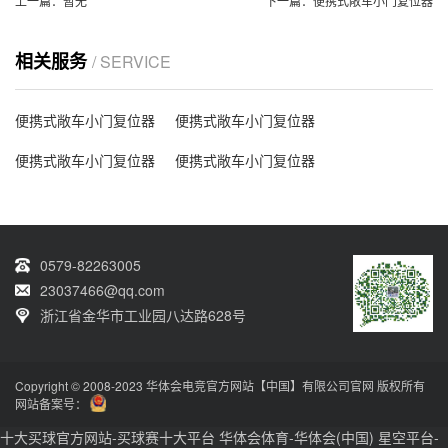
上一篇：
暂无
下一篇：
便携式敞车小门复位器
相关服务
/ SERVICE
便携式敞车小门复位器
便携式敞车小门复位器
便携式敞车小门复位器
便携式敞车小门复位器
0579-82263005
23037466@qq.com
浙江省金华市工业园八达路628号
Copyright © 2008-2023 华体会电竞官方网站【中国】有限公司官网 版权所有
网站备案号：
十大买球官方网站-买球赛十大平台
华体会体育-华体会(中国)
星空平台-